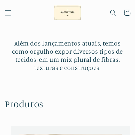
Pular
para o
conteúdo
Carrinh
Além dos lançamentos atuais, temos
como orgulho expor diversos tipos de
tecidos, em um mix plural de fibras,
texturas e construções.
C
Produtos
o
l